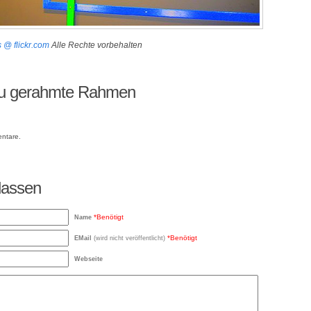
s @ flickr.com
Alle Rechte vorbehalten
zu gerahmte Rahmen
entare.
rlassen
*Benötigt
Name
*Benötigt
EMail
(wird nicht veröffentlicht)
Webseite