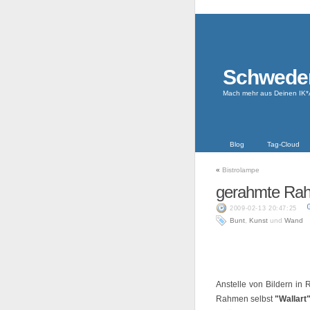
Schwede
Mach mehr aus Deinen IK*
Blog
Tag-Cloud
«
Bistrolampe
gerahmte Ra
2009-02-13 20:47:25
Bunt
,
Kunst
und
Wand
Anstelle von Bildern i
Rahmen selbst
"Wallart