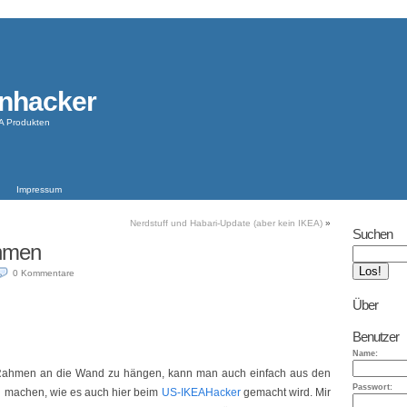
nhacker
A Produkten
Impressum
Nerdstuff und Habari-Update (aber kein IKEA)
»
Suchen
hmen
0 Kommentare
Über
Benutzer
Name:
n Rahmen an die Wand zu hängen, kann man auch einfach aus den
Passwort:
"
machen, wie es auch hier beim
US-IKEAHacker
gemacht wird. Mir